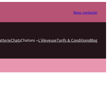
Nous contacter
atterie
Chats
Chatons
L’éleveuse
Tarifs & Conditions
Blog