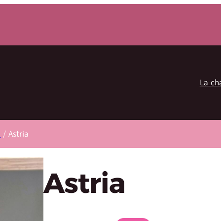
La ch
5
/ Astria
Astria