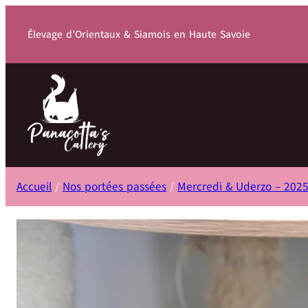
Élevage d’Orientaux & Siamois en Haute Savoie
Accueil
/
Nos portées passées
/
Mercredi & Uderzo – 202