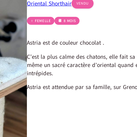
Oriental Shorthair
VENDU
♀ FEMELLE
📆 8 MOIS
Astria est de couleur chocolat .
C’est la plus calme des chatons, elle fait sa 
même un sacré caractère d’oriental quand el
intrépides.
Astria est attendue par sa famille, sur Greno