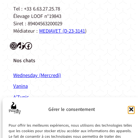
Tel : +33 6.63.27.25.78
Élevage LOOF n°19843
Siret : 89404563200029
Médiateur :
MEDIAVET (D-23-3141
)
Instagram
TikTok
Facebook
Nos chats
Wednesday (Mercredi)
Vanina
A’Typic
Anatole
Gérer le consentement
Liens
Pratiques
Pour offrir les meilleures expériences, nous utilisons des technologies telles
Calculette de mise bas
que les cookies pour stocker et/ou accéder aux informations des appareils.
Le fait de consentir à ces technologies nous permettra de traiter des