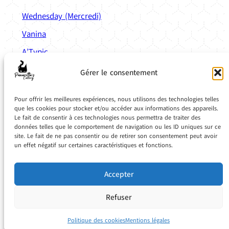
Wednesday (Mercredi)
Vanina
A’Typic
Anatole
Gérer le consentement
Liens
Pratiques
Pour offrir les meilleures expériences, nous utilisons des technologies telles
Calculette de mise bas
que les cookies pour stocker et/ou accéder aux informations des appareils.
Le fait de consentir à ces technologies nous permettra de traiter des
Simulateur de couleur
données telles que le comportement de navigation ou les ID uniques sur ce
site. Le fait de ne pas consentir ou de retirer son consentement peut avoir
Planning de vaccination
un effet négatif sur certaines caractéristiques et fonctions.
Base de donnée de médicaments vétérinaires
Accepter
Refuser
Mentions légales
CGV
CGU
Carte des Panacotta
Lexique
Politique des cookies
Mentions légales