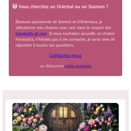
🐱 Vous cherchez un Oriental ou un Siamois ?
Éleveuse passionnée de Siamois et d’Orientaux, je
sélectionne mes chatons avec soin dans le respect des
standards de race
. Si vous souhaitez accueillir un chaton
Panacotta, n’hésitez pas à me contacter, je serai ravie de
répondre à toutes vos questions.
Contactez-nous
ou découvrez
notre chatterie