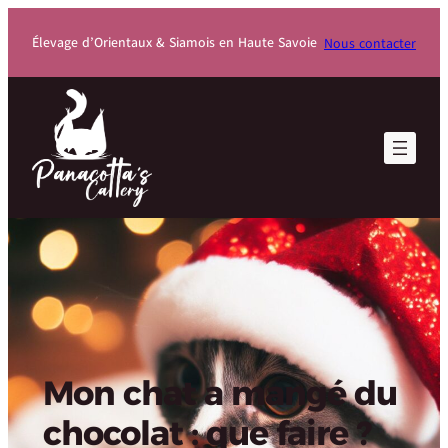
Passer
au
Élevage d’Orientaux & Siamois en Haute Savoie
Nous contacter
contenu
principal
Mon chat a mangé du
chocolat : que faire ?