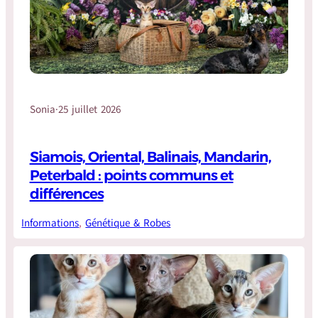
Sonia
·
25 juillet 2026
Siamois, Oriental, Balinais, Mandarin,
Peterbald : points communs et
différences
Informations
, 
Génétique & Robes