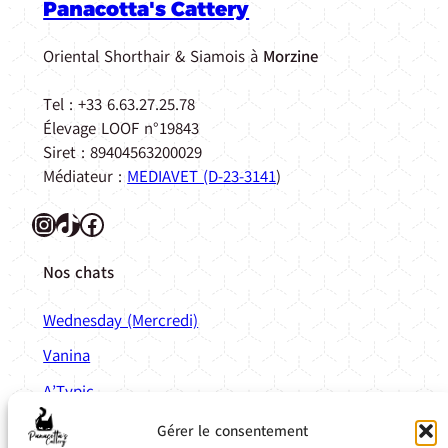
Panacotta's Cattery
Oriental Shorthair & Siamois à
Morzine
Tel : +33 6.63.27.25.78
Élevage LOOF n°19843
Siret : 89404563200029
Médiateur :
MEDIAVET (D-23-3141
)
Instagram
TikTok
Facebook
Nos chats
Wednesday (Mercredi)
Vanina
A’Typic
Anatole
Gérer le consentement