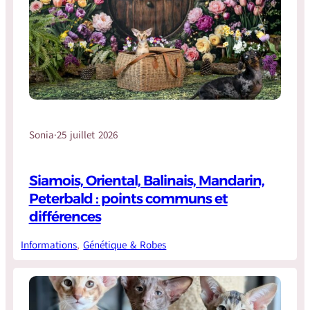
Sonia
·
25 juillet 2026
Siamois, Oriental, Balinais, Mandarin,
Peterbald : points communs et
différences
Informations
, 
Génétique & Robes