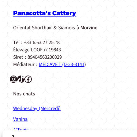
Panacotta's Cattery
Oriental Shorthair & Siamois à
Morzine
Tel : +33 6.63.27.25.78
Élevage LOOF n°19843
Siret : 89404563200029
Médiateur :
MEDIAVET (D-23-3141
)
Instagram
TikTok
Facebook
Nos chats
Wednesday (Mercredi)
Vanina
A’Typic