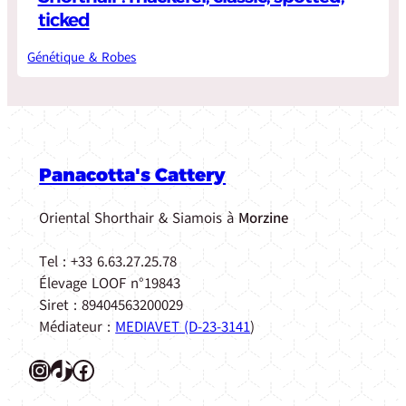
ticked
Génétique & Robes
Panacotta's Cattery
Oriental Shorthair & Siamois à
Morzine
Tel : +33 6.63.27.25.78
Élevage LOOF n°19843
Siret : 89404563200029
Médiateur :
MEDIAVET (D-23-3141
)
Instagram
TikTok
Facebook