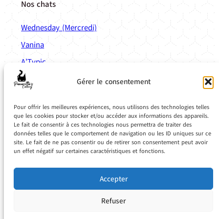
Nos chats
Wednesday (Mercredi)
Vanina
A’Typic
Anatole
Gérer le consentement
Liens
Pratiques
Pour offrir les meilleures expériences, nous utilisons des technologies telles
Calculette de mise bas
que les cookies pour stocker et/ou accéder aux informations des appareils.
Le fait de consentir à ces technologies nous permettra de traiter des
Simulateur de couleur
données telles que le comportement de navigation ou les ID uniques sur ce
site. Le fait de ne pas consentir ou de retirer son consentement peut avoir
Planning de vaccination
un effet négatif sur certaines caractéristiques et fonctions.
Base de donnée de médicaments vétérinaires
Accepter
Refuser