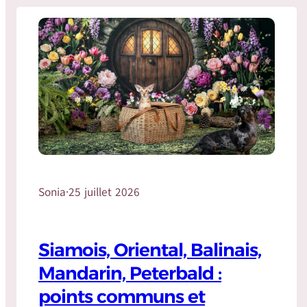
Sonia
·
25 juillet 2026
Siamois, Oriental, Balinais,
Mandarin, Peterbald :
points communs et