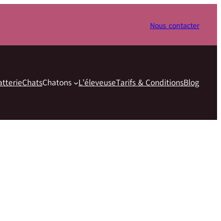
Nous contacter
atterie
Chats
Chatons
L’éleveuse
Tarifs & Conditions
Blog