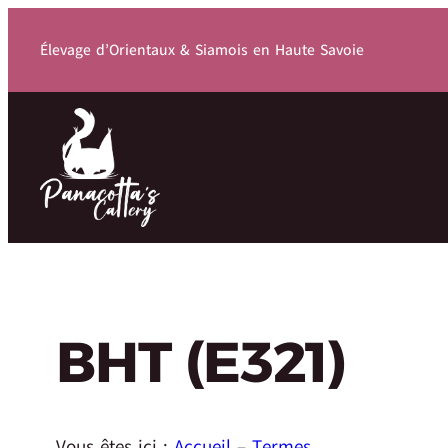
Élevage d’Orientaux & Siamois en Haute Savoie
BHT (E321)
Vous êtes ici :
Accueil
–
Termes