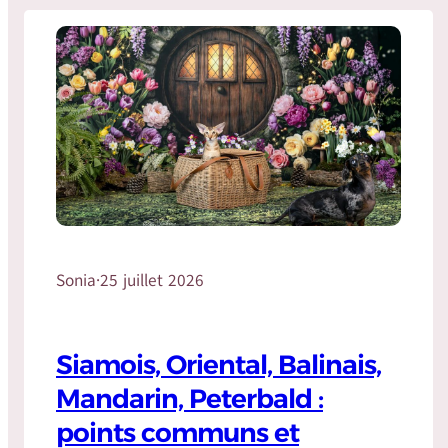
Sonia
·
25 juillet 2026
Siamois, Oriental, Balinais,
Mandarin, Peterbald :
points communs et