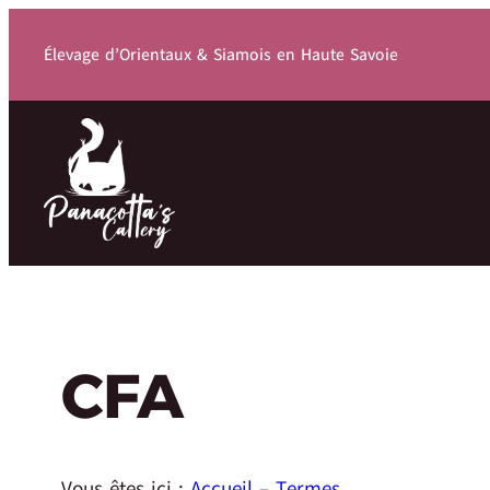
Élevage d’Orientaux & Siamois en Haute Savoie
CFA
Vous êtes ici :
Accueil
–
Termes