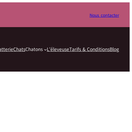
Nous contacter
atterie
Chats
Chatons
L’éleveuse
Tarifs & Conditions
Blog