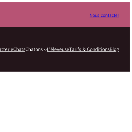
Nous contacter
atterie
Chats
Chatons
L’éleveuse
Tarifs & Conditions
Blog