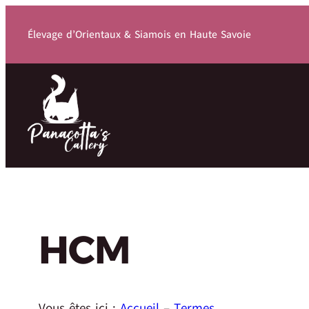
Élevage d’Orientaux & Siamois en Haute Savoie
HCM
Vous êtes ici :
Accueil
–
Termes