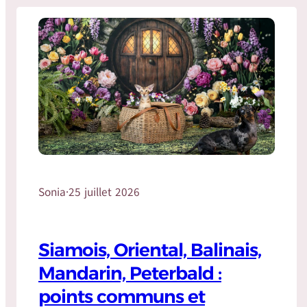
Sonia
·
25 juillet 2026
Siamois, Oriental, Balinais,
Mandarin, Peterbald :
points communs et