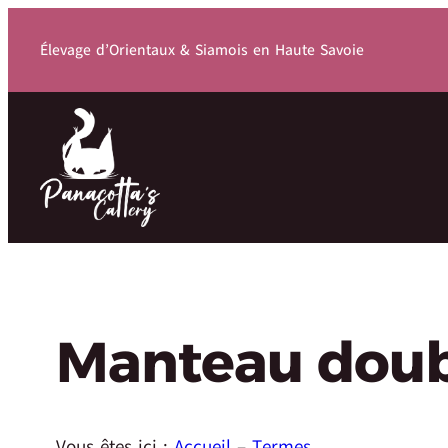
Élevage d’Orientaux & Siamois en Haute Savoie
Manteau doub
Vous êtes ici :
Accueil
–
Termes