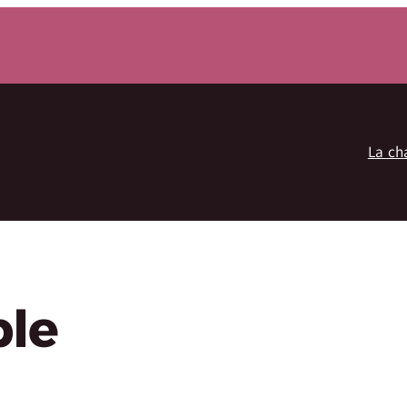
La ch
le