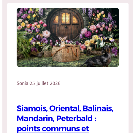
Sonia
·
25 juillet 2026
Siamois, Oriental, Balinais,
Mandarin, Peterbald :
points communs et