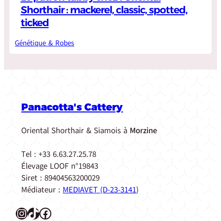
Shorthair : mackerel, classic, spotted,
ticked
Génétique & Robes
Panacotta's Cattery
Oriental Shorthair & Siamois à
Morzine
Tel : +33 6.63.27.25.78
Élevage LOOF n°19843
Siret : 89404563200029
Médiateur :
MEDIAVET (D-23-3141
)
Instagram
TikTok
Facebook