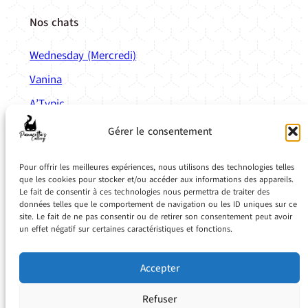
Nos chats
Wednesday (Mercredi)
Vanina
A’Typic
Anatole
Gérer le consentement
Liens
Pratiques
Pour offrir les meilleures expériences, nous utilisons des technologies telles
Calculette de mise bas
que les cookies pour stocker et/ou accéder aux informations des appareils.
Le fait de consentir à ces technologies nous permettra de traiter des
Simulateur de couleur
données telles que le comportement de navigation ou les ID uniques sur ce
site. Le fait de ne pas consentir ou de retirer son consentement peut avoir
Planning de vaccination
un effet négatif sur certaines caractéristiques et fonctions.
Base de donnée de médicaments vétérinaires
Accepter
Refuser