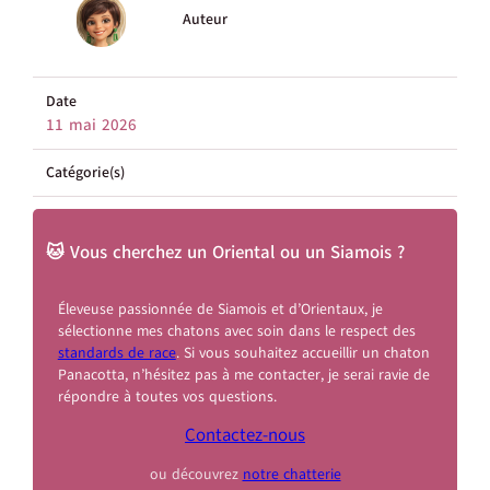
Auteur
Date
11 mai 2026
Catégorie(s)
🐱 Vous cherchez un Oriental ou un Siamois ?
Éleveuse passionnée de Siamois et d’Orientaux, je
sélectionne mes chatons avec soin dans le respect des
standards de race
. Si vous souhaitez accueillir un chaton
Panacotta, n’hésitez pas à me contacter, je serai ravie de
répondre à toutes vos questions.
Contactez-nous
ou découvrez
notre chatterie