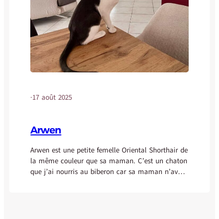
·
17 août 2025
Arwen
Arwen est une petite femelle Oriental Shorthair de
la même couleur que sa maman. C’est un chaton
que j’ai nourris au biberon car sa maman n’avait
pas assez de lait. Arwen a donc un contact
humain très prononcé, elle adore les câlins, elle
grimpe déjà sur mes bras, et elle passe son temps
à nous…