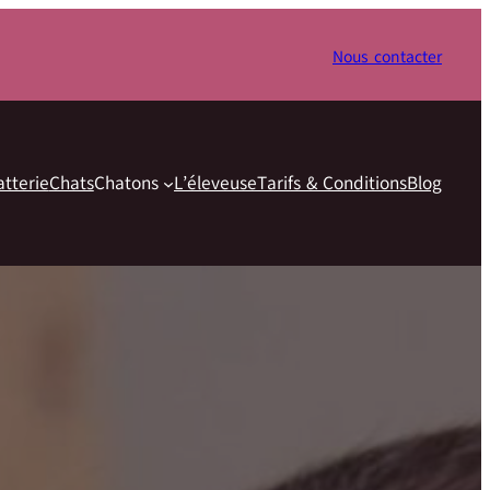
Nous contacter
atterie
Chats
Chatons
L’éleveuse
Tarifs & Conditions
Blog