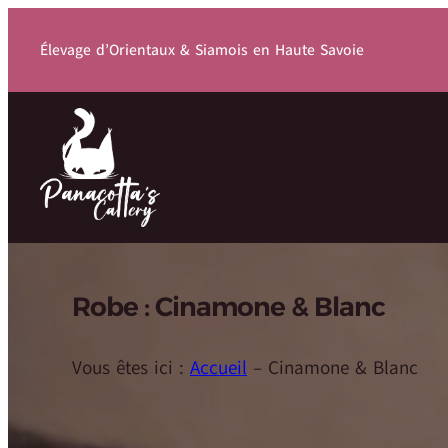
Élevage d’Orientaux & Siamois en Haute Savoie
Robe :
Cinamone & Blanc
Vous êtes ici :
Accueil
–
Cinamone & Blanc