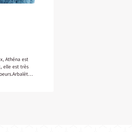
ux, Athéna est
 elle est très
soeurs.Arbalète
t plus