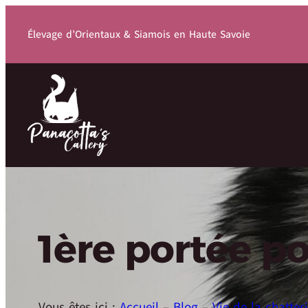
Élevage d’Orientaux & Siamois en Haute Savoie
1ère portée p
Vous êtes ici :
Accueil
–
Blog
–
Vie de la chatter