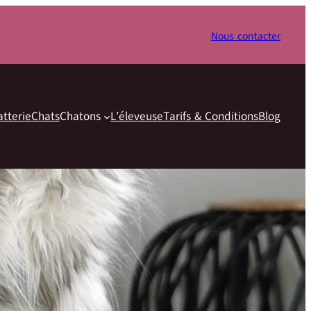
Nous contacter
atterie
Chats
Chatons
L’éleveuse
Tarifs & Conditions
Blog