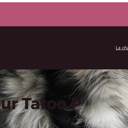
La ch
our Tatoo P
ie