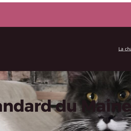
La ch
andard du Maine