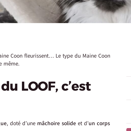
aine Coon fleurissent… Le type du Maine Coon
le même.
 du LOOF, c’est
que
, doté d’une
mâchoire solide
et d’
un corps