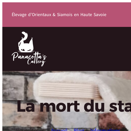
Élevage d’Orientaux & Siamois en Haute Savoie
La mort du st
Vous êtes ici :
Accueil
–
Blog
–
Informations