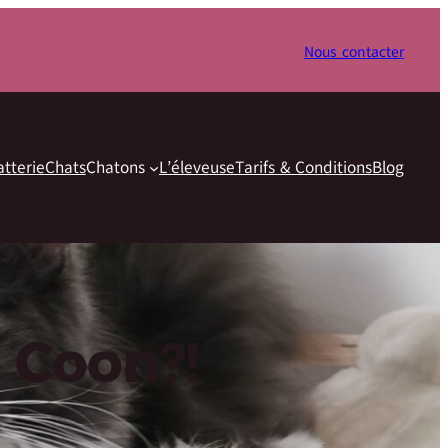
Nous contacter
atterie
Chats
Chatons
L’éleveuse
Tarifs & Conditions
Blog
 Coon?!