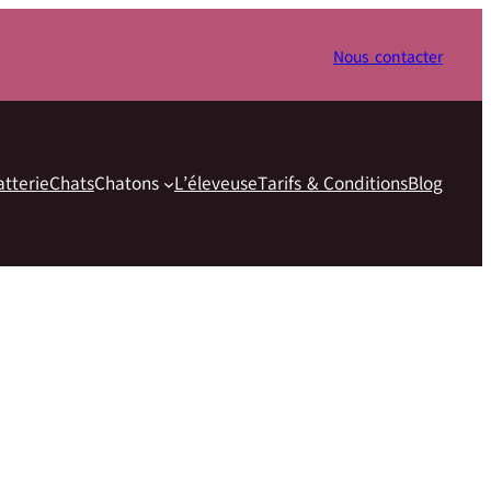
Nous contacter
atterie
Chats
Chatons
L’éleveuse
Tarifs & Conditions
Blog