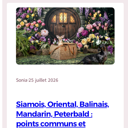
Sonia
·
25 juillet 2026
Siamois, Oriental, Balinais,
Mandarin, Peterbald :
points communs et