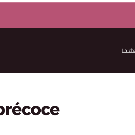
La ch
 précoce